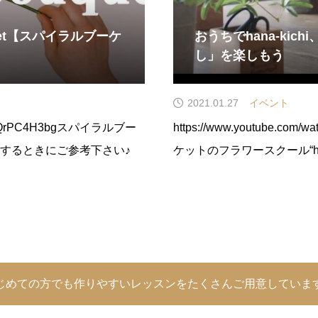
bouquet【スパイラルブーケ
おうちでhana-ki
し」を楽しもう
2021.01.27
イベント
?v=V0QrPC4H3bgスパイラルブー
https://www.youtube.co
するときにご参考下さい♪
ケットのフラワースクール“hana-k
Flowers Every Day
の楽しみ方を提案するレッ
じめての方でも作りやすいレッスンをたくさんご用意していま