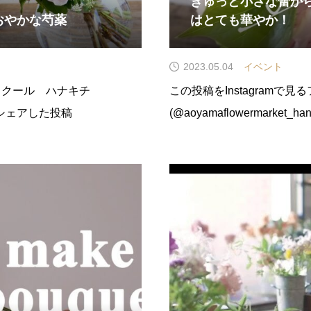
きゅっと小さな蕾か
おやかな芍薬
はとても華やか！
2023.05.04
イベント
ースクール ハナキチ
この投稿をInstagramで
hi)がシェアした投稿
(@aoyamaflowermarket