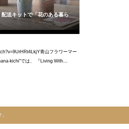
chi、配送キットで「花のある暮ら
m/watch?v=9UrHRt4LkjY青山フラワーマー
ichi”では、 『Living With
』をコンセプトに、 日々の暮らしに寄り添う 花
す。